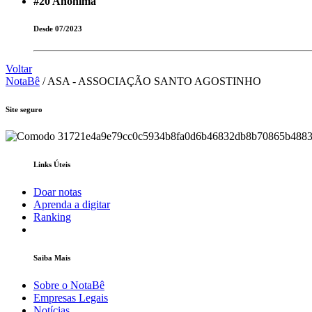
#20
Anônima
Desde 07/2023
Voltar
NotaBê
/ ASA - ASSOCIAÇÃO SANTO AGOSTINHO
Site seguro
Links Úteis
Doar notas
Aprenda a digitar
Ranking
Saiba Mais
Sobre o NotaBê
Empresas Legais
Notícias